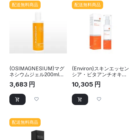
配送無料商品
配送無料商品
(OSIMAGNESIUM)マグ
(Environ)スキンエッセン
ネシウムジェル200ml｜
シア・ビタアンチオキシ
ジェル
ダント・AVSTジェル
3,683
円
10,305
円
50ml
配送無料商品