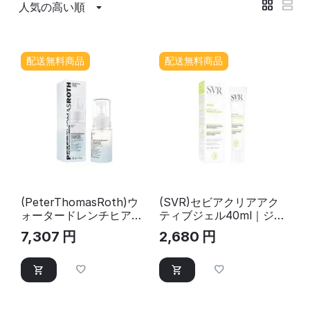
人気の高い順
配送無料商品
配送無料商品
(PeterThomasRoth)ウ
(SVR)セビアクリアアク
ォータードレンチヒアル
ティブジェル40ml｜ジェ
ロニックリキッドジェル
ル
7,307
円
2,680
円
クラウドセラム30ml｜ス
キンケアセラム