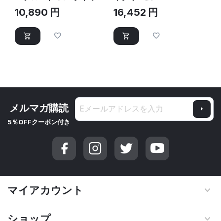
サンスクリーン
10,890
円
16,452
円
SPF50_45ml｜UVケア
メルマガ購読
5％OFFクーポン付き
マイアカウント
ショップ