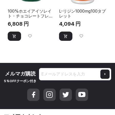
100%ホエイアイソレイ
L-リジン1000mg100タブ
ト・チョコレートフレー
レット
バー28回分
6,808
円
4,094
円
(ScitecNutrition)｜プロ
テインパウダー
メルマガ購読
5％OFFクーポン付き