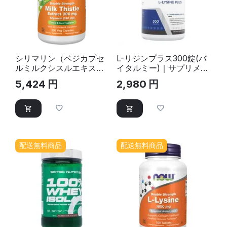
シリマリン（ベジカプセ
L-リジンプラス300錠(バ
ルミルクシスルエキス、
イタルミー)｜サプリメン
ダブルストレング
ト
5,424
円
2,980
円
ス)300mg 200ベジカプ
セル
配送無料商品
配送無料商品