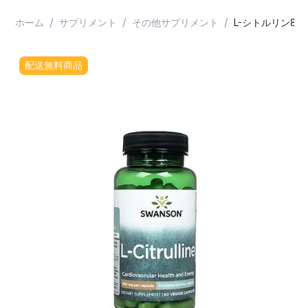
/
/
/
ホーム
サプリメント
その他サプリメント
L-シトルリン850
配送無料商品