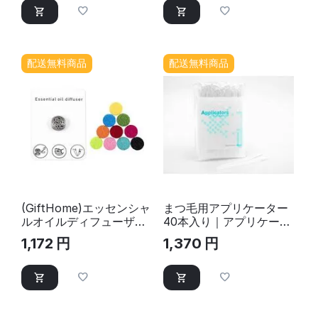
配送無料商品
配送無料商品
(GiftHome)エッセンシャ
まつ毛用アプリケーター
ルオイルディフューザー
40本入り｜アプリケータ
(ウィンド)｜ディフュー
ー
1,172
円
1,370
円
ザー