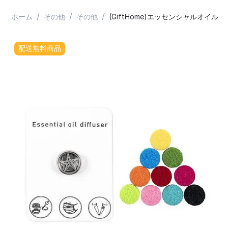
/
/
/
ホーム
その他
その他
(GiftHome)エッセンシャルオイ
配送無料商品