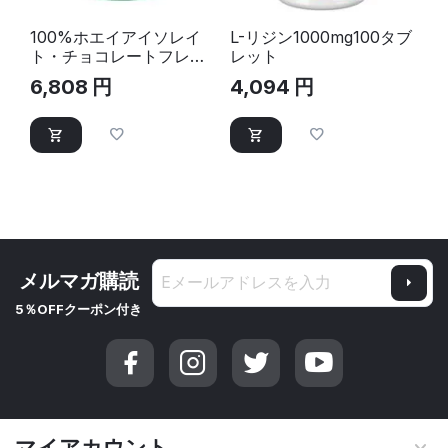
100%ホエイアイソレイ
L-リジン1000mg100タブ
ト・チョコレートフレー
レット
バー28回分
6,808
円
4,094
円
(ScitecNutrition)｜プロ
テインパウダー
メルマガ購読
5％OFFクーポン付き
マイアカウント