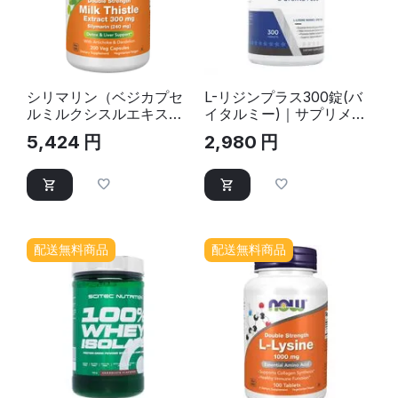
シリマリン（ベジカプセ
L-リジンプラス300錠(バ
ルミルクシスルエキス、
イタルミー)｜サプリメン
ダブルストレング
ト
5,424
円
2,980
円
ス)300mg 200ベジカプ
セル
配送無料商品
配送無料商品