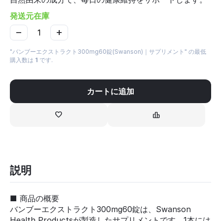
発送元在庫
−
+
"バンブーエクストラクト300mg60錠(Swanson)｜サプリメント" の最低
購入数は
1
です.
カートに追加
説明
■ 商品の概要
バンブーエクストラクト300mg60錠は、Swanson
Health Productsが製造したサプリメントです。1本には