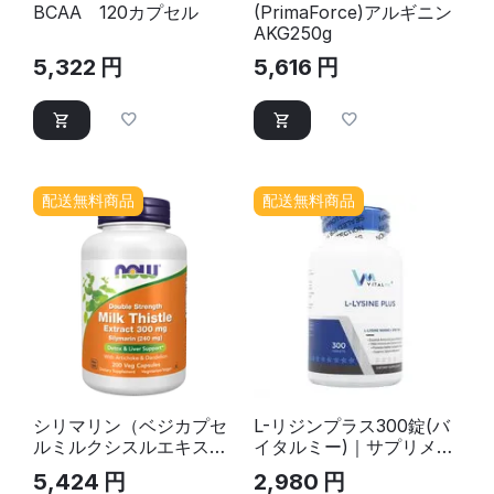
BCAA 120カプセル
(PrimaForce)アルギニン
AKG250g
5,322
円
5,616
円
配送無料商品
配送無料商品
シリマリン（ベジカプセ
L-リジンプラス300錠(バ
ルミルクシスルエキス、
イタルミー)｜サプリメン
ダブルストレング
ト
5,424
円
2,980
円
ス)300mg 200ベジカプ