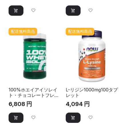
セル
配送無料商品
配送無料商品
100%ホエイアイソレイ
L-リジン1000mg100タブ
ト・チョコレートフレー
レット
バー28回分
6,808
円
4,094
円
(ScitecNutrition)｜プロ
テインパウダー