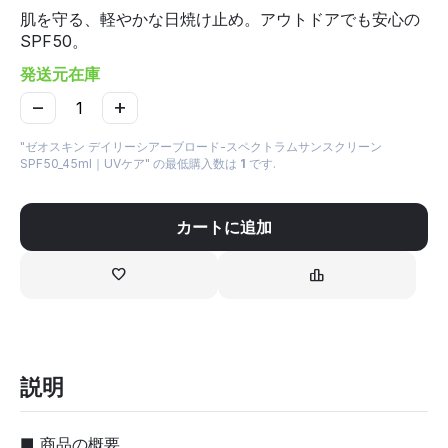
肌を守る、軽やかな日焼け止め。アウトドアでも安心の
SPF50。
発送元在庫
−
+
"ゼオスキン デイリーシアーブロード-スペクトラムサンスクリーン
SPF50_45ml｜UVケア" の最低購入数は
1
です.
カートに追加
説明
■ 商品の概要