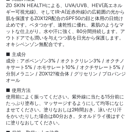
ZO SKIN HEALTHによる、UVA/UVB、HEV(高エネル
ギー可視光線)、そしてIR-A(近赤外線)の広範囲の光から
肌を保護するZOX12R配合のSPF50の顔と体用の日焼け
止めです。ベタつかず、速乾性に優れ、素肌のようなマ
ットな仕上がり。水や汗に強く、80分間持続します。ア
ウトドアでも潤いを与えつつ肌を日光から保護します。
オキシベンゾン無配合です。
■ 主成分
成分：アボベンゾン3% / オクトクリレン3% / オクチノ
キサート5% / ホモサレート10% / オクチサレート5% /
分別メラニン / ZOX12?複合体 / グリセリン / プロパンジ
オール
■ 使用方法
使用前によく振ってください。紫外線に当たる15分前に
たっぷり塗布し、マッサージするようにして均等になじ
ませてください。塗りなおしは2時間おき、泳いだり汗
をかいたりした場合は80分おき。タオルドライ後はすぐ
に塗りなおしてください。